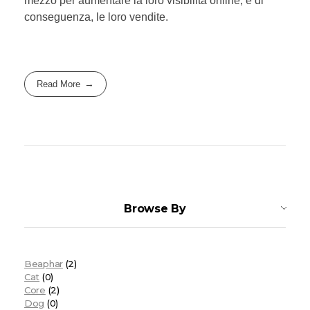
mezzo per aumentare la loro visibilità online, e di
conseguenza, le loro vendite.
Read More
Browse By
Beaphar
(2)
Cat
(0)
Core
(2)
Dog
(0)