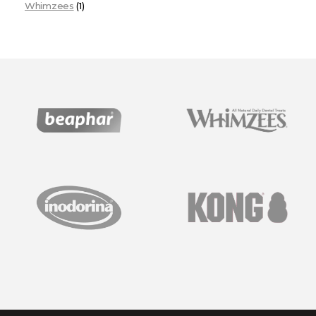
Whimzees
(1)