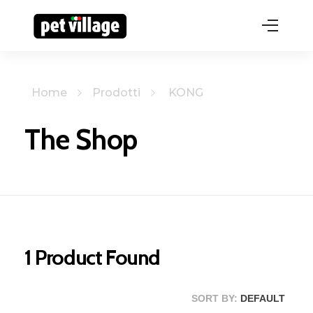
Home
Prodotti
KONG
The Shop
1
Product Found
SORT BY:
DEFAULT