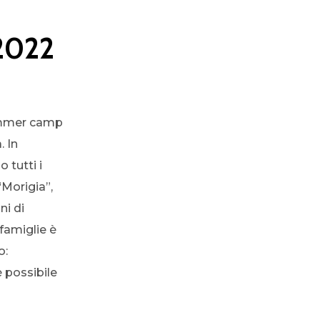
2022
summer camp
. In
 tutti i
“Morigia”,
ni di
famiglie è
o:
 possibile