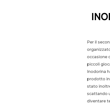
INO
Per il sec
organizzato 
occasione d
piccoli gioc
Inodorina h
prodotto in
stato inolt
scattando u
diventare t