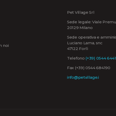
Pet Village Srl
Sede legale: Viale Premu
20129 Milano
Sede operativa e amminist
Luciano Lama, snc
n noi
47122 Forlì
Telefono
(+39) 0544 644
Fax (+39) 0544 684190
info@petvillage.i