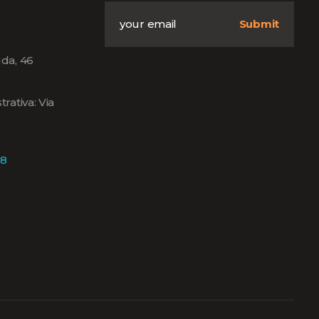
da, 46
rativa: Via
18